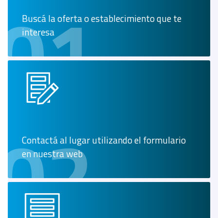
01
Buscá la oferta o establecimiento que te
interesa
02
Contactá al lugar utilizando el formulario
en nuestra web